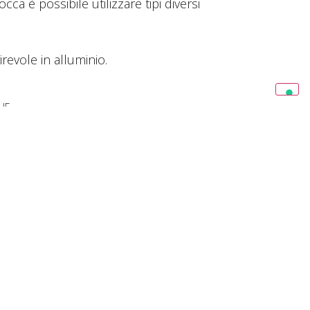
cca è possibile utilizzare tipi diversi
revole in alluminio.
HE