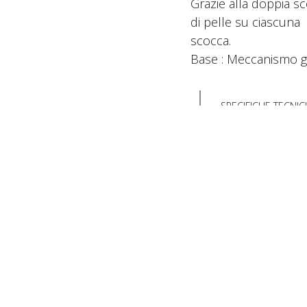
Grazie alla doppia sco
di pelle su ciascuna
scocca.
Base : Meccanismo gi
SPECIFICHE TECNIC
Condividi: