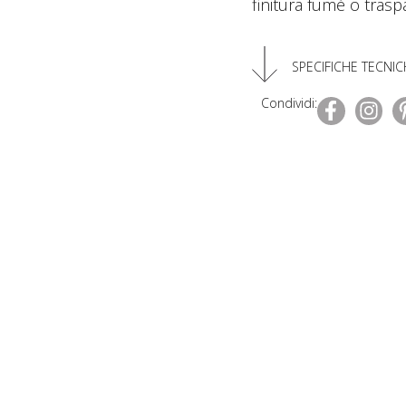
finitura fumé o trasp
SPECIFICHE TECNIC
Condividi: