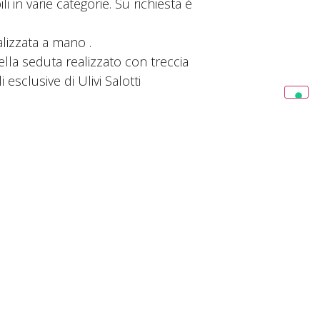
ili in varie categorie. Su richiesta è
ealizzata a mano .
lla seduta realizzato con treccia
esclusive di Ulivi Salotti
HE