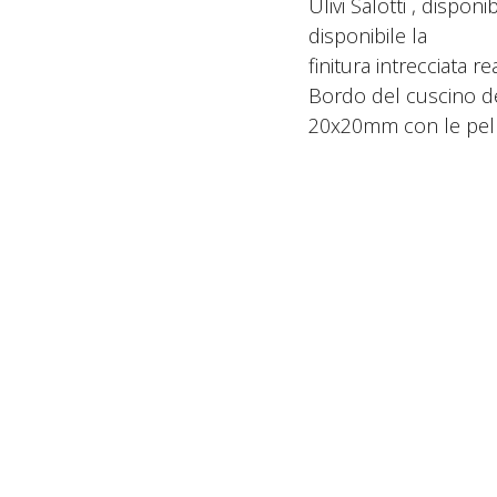
Ulivi Salotti , disponib
disponibile la
finitura intrecciata r
Bordo del cuscino de
20x20mm con le pelli 
SPECIFICHE TECNIC
Condividi: