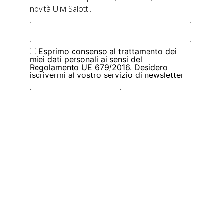
novità Ulivi Salotti.
Esprimo consenso al trattamento dei
miei dati personali ai sensi del
Regolamento UE 679/2016. Desidero
iscrivermi al vostro servizio di newsletter
Conferma Iscrizione
|
Privacy Policy
Cookie Policy
Ulivi Salotti – P.IVA 01683670507 – Cap. Soc.
109.000 i.v.